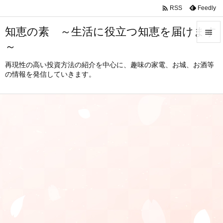

Feedly
RSS
知恵の素 ～生活に役立つ知恵を届けます

～

メニュ
再現性の高い投資方法の紹介を中心に、趣味の家電、お城、お酒等
の情報を発信していきます。

サイド

前へ

次へ

検索