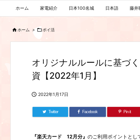
ホーム
家電紹介
日本100名城
日本語
藤井

ホーム
>

ポイ活
オリジナルルールに基づく
資【2022年1月】

2022年1月17日
Twitter
Facebook
Pin it
『楽天カード 12月分』
のご利用ポイントとし