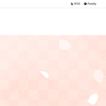

Feedly
RSS