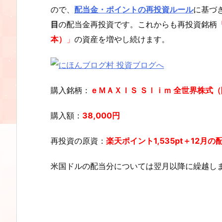
ので、
配当金・ポイントの再投資ルール
に基づ
目
の配当金再投資です。これからも再投資銘柄
本）
」
の資産を増やし続けます。
購入銘柄：
ｅＭＡＸＩＳ Ｓｌｉｍ 全世界株式
購入額：
38,000
円
再投資の原資：
楽天ポイント1,535pt＋12月の
米国ドルの配当分については翌月以降に繰越し