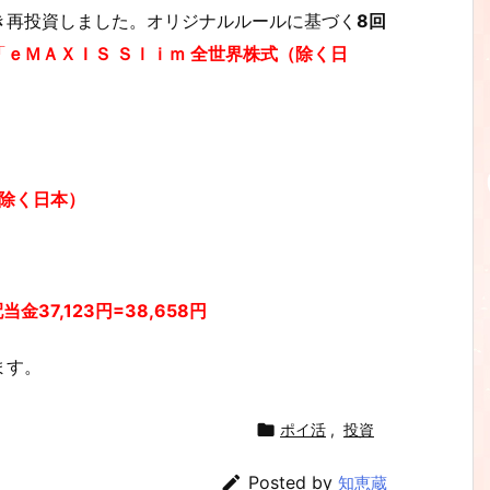
き再投資しました。オリジナルルールに基づく
8回
「
ｅＭＡＸＩＳ Ｓｌｉｍ 全世界株式（除く日
（除く日本）
配当金
37,123
円=
38,658
円
ます。

ポイ活
,
投資

Posted by
知恵蔵