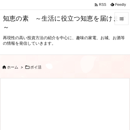

Feedly
RSS
知恵の素 ～生活に役立つ知恵を届けます

～

メニュ
再現性の高い投資方法の紹介を中心に、趣味の家電、お城、お酒等
の情報を発信していきます。

サイド

前へ

ホーム
>

ポイ活

次へ

検索