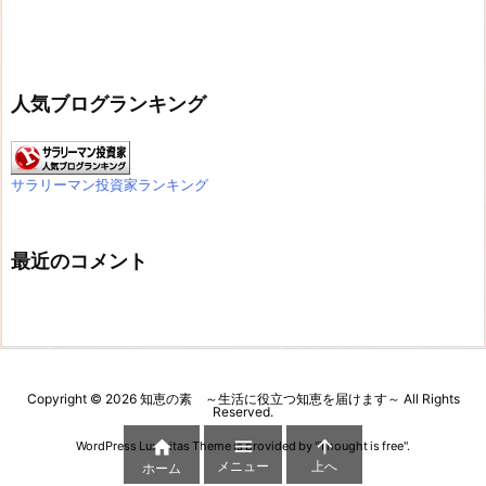
人気ブログランキング
サラリーマン投資家ランキング
最近のコメント
Copyright ©
2026
知恵の素 ～生活に役立つ知恵を届けます～
All Rights
Reserved.



WordPress Luxeritas Theme is provided by "
Thought is free
".
メニュー
上へ
ホーム