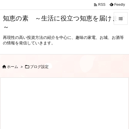

Feedly
RSS
知恵の素 ～生活に役立つ知恵を届けます

～

メニュ
再現性の高い投資方法の紹介を中心に、趣味の家電、お城、お酒等
の情報を発信していきます。

サイド

前へ

ホーム
>

ブログ設定

次へ

検索