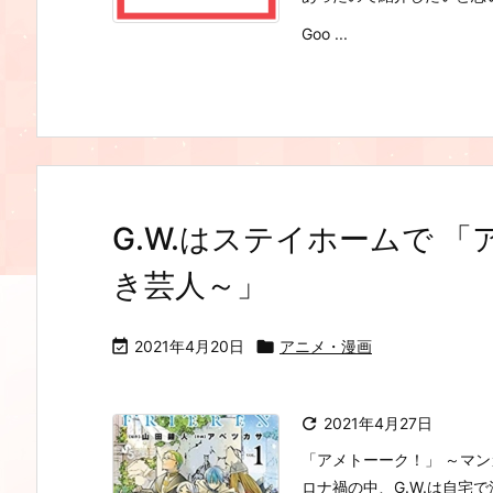
Goo ...
G.W.はステイホームで 
き芸人～」

2021年4月20日

アニメ・漫画

2021年4月27日
「アメトーーク！」 ～マン
ロナ禍の中、G.W.は自宅