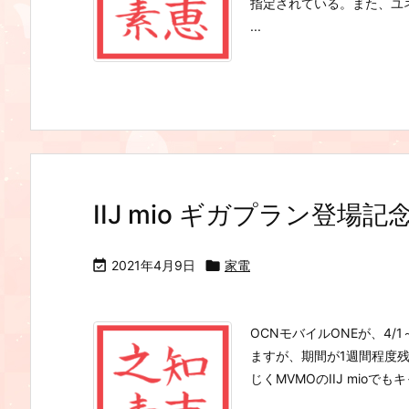
指定されている。また、ユ
...
IIJ mio ギガプラン登場

2021年4月9日

家電
OCNモバイルONEが、4/
ますが、期間が1週間程度
じくMVMOのIIJ mioで