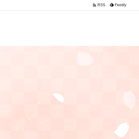

Feedly
RSS