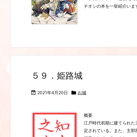
チオシの本を一挙紹介います
５９．姫路城

2021年4月20日

お城
概要
江戸時代初期に建てられた
定されている。また、主郭