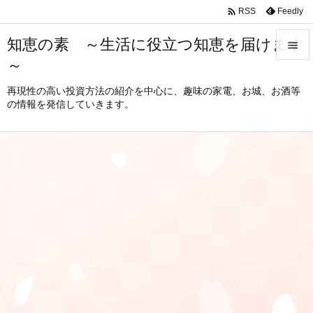

Feedly
RSS
知恵の素 ～生活に役立つ知恵を届けます

～

メニュ
再現性の高い投資方法の紹介を中心に、趣味の家電、お城、お酒等
の情報を発信していきます。

サイド

前へ

次へ

検索