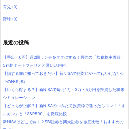
育児
(9)
野球
(8)
最近の投稿
【手出し0円】週2回ランチをタダにする！最強の「飲食株主優待」
5銘柄ポートフォリオと賢い活用術
【損する前に知っておきたい】新NISAで絶対にやってはいけない5
つのNG行動
【いくら貯まる？】新NISAで毎月1万・3万・5万円を投資した将来
シミュレーション
【どっちが正解？】新NISAのつみたて投資枠で迷ったらコレ！「オ
ルカン」と「S&P500」を徹底比較
新NISAはどこで開く？SBI証券と楽天証券を徹底比較！おすすめの