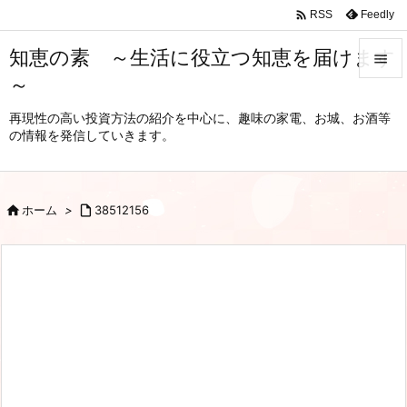

Feedly
RSS
知恵の素 ～生活に役立つ知恵を届けます

～

メニュ
再現性の高い投資方法の紹介を中心に、趣味の家電、お城、お酒等
の情報を発信していきます。

サイド

前へ

ホーム
>

38512156

次へ

検索