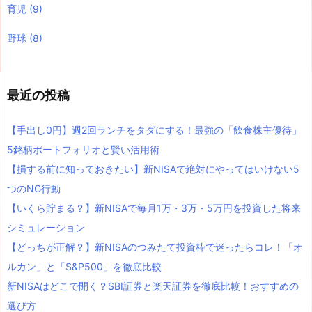
育児
(9)
野球
(8)
最近の投稿
【手出し0円】週2回ランチをタダにする！最強の「飲食株主優待」
5銘柄ポートフォリオと賢い活用術
【損する前に知っておきたい】新NISAで絶対にやってはいけない5
つのNG行動
【いくら貯まる？】新NISAで毎月1万・3万・5万円を投資した将来
シミュレーション
【どっちが正解？】新NISAのつみたて投資枠で迷ったらコレ！「オ
ルカン」と「S&P500」を徹底比較
新NISAはどこで開く？SBI証券と楽天証券を徹底比較！おすすめの
選び方