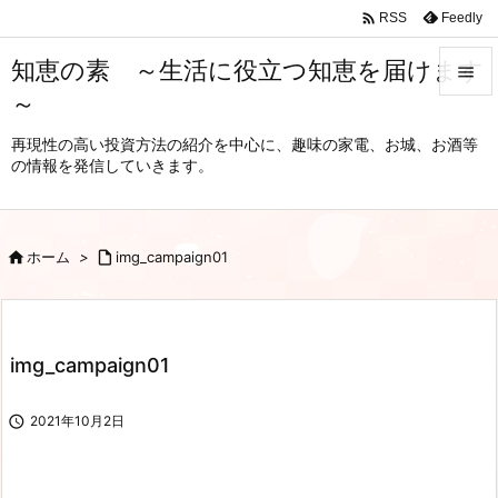

Feedly
RSS
知恵の素 ～生活に役立つ知恵を届けます

～

メニュ
再現性の高い投資方法の紹介を中心に、趣味の家電、お城、お酒等
の情報を発信していきます。

サイド

前へ

ホーム
>

img_campaign01

次へ

img_campaign01
検索

2021年10月2日