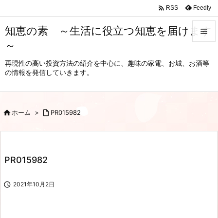

Feedly
RSS
知恵の素 ～生活に役立つ知恵を届けます

～

メニュ
再現性の高い投資方法の紹介を中心に、趣味の家電、お城、お酒等
の情報を発信していきます。

サイド

前へ

ホーム
>

PR015982

次へ

PR015982
検索

2021年10月2日