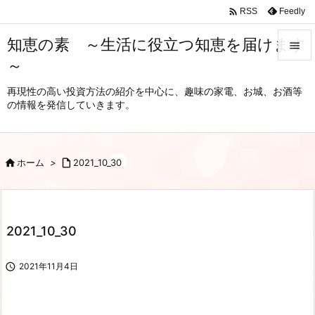

Feedly
RSS
知恵の素 ～生活に役立つ知恵を届けます

～

メニュ
再現性の高い投資方法の紹介を中心に、趣味の家電、お城、お酒等
の情報を発信していきます。

サイド

前へ

ホーム
>

2021_10_30

次へ

2021_10_30
検索

2021年11月4日