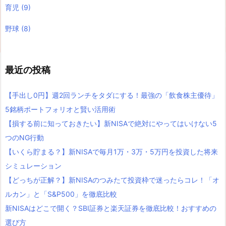
育児
(9)
野球
(8)
最近の投稿
【手出し0円】週2回ランチをタダにする！最強の「飲食株主優待」
5銘柄ポートフォリオと賢い活用術
【損する前に知っておきたい】新NISAで絶対にやってはいけない5
つのNG行動
【いくら貯まる？】新NISAで毎月1万・3万・5万円を投資した将来
シミュレーション
【どっちが正解？】新NISAのつみたて投資枠で迷ったらコレ！「オ
ルカン」と「S&P500」を徹底比較
新NISAはどこで開く？SBI証券と楽天証券を徹底比較！おすすめの
選び方