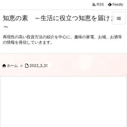

Feedly
RSS
知恵の素 ～生活に役立つ知恵を届けます

～

メニュ
再現性の高い投資方法の紹介を中心に、趣味の家電、お城、お酒等
の情報を発信していきます。

サイド

前へ

ホーム
>

2022_3_31

次へ

検索