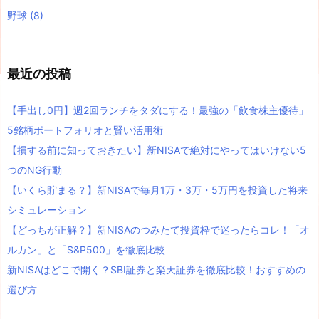
野球
(8)
最近の投稿
【手出し0円】週2回ランチをタダにする！最強の「飲食株主優待」
5銘柄ポートフォリオと賢い活用術
【損する前に知っておきたい】新NISAで絶対にやってはいけない5
つのNG行動
【いくら貯まる？】新NISAで毎月1万・3万・5万円を投資した将来
シミュレーション
【どっちが正解？】新NISAのつみたて投資枠で迷ったらコレ！「オ
ルカン」と「S&P500」を徹底比較
新NISAはどこで開く？SBI証券と楽天証券を徹底比較！おすすめの
選び方