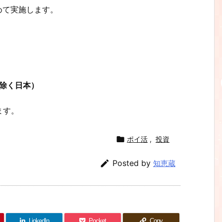
めて実施します。
（除く日本）
ます。

ポイ活
,
投資

Posted by
知恵蔵
LinkedIn
Pocket
Copy