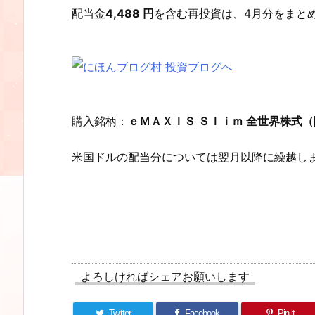
配当金
4,488 円
を含む再投資は、4月分をまと
購入銘柄：
ｅＭＡＸＩＳ Ｓｌｉｍ 全世界株式
米国ドルの配当分については翌月以降に繰越し
よろしければシェアお願いします
Twitter
Facebook
Pin it