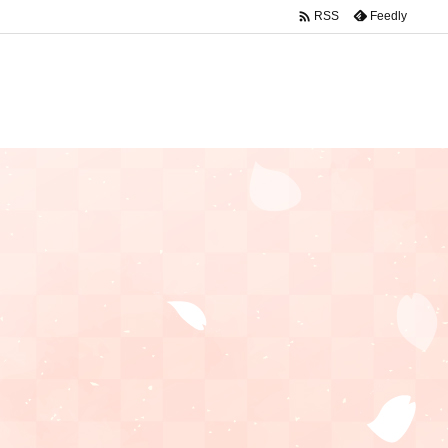

Feedly
RSS