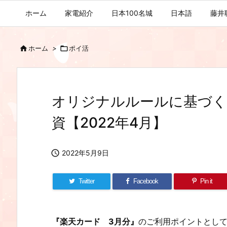
ホーム
家電紹介
日本100名城
日本語
藤井

ホーム
>

ポイ活
オリジナルルールに基づく
資【2022年4月】

2022年5月9日
Twitter
Facebook
Pin it
『楽天カード 3月分』
のご利用ポイントとし