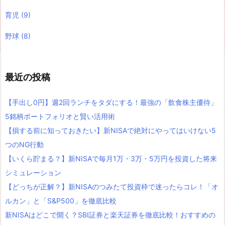
育児
(9)
野球
(8)
最近の投稿
【手出し0円】週2回ランチをタダにする！最強の「飲食株主優待」
5銘柄ポートフォリオと賢い活用術
【損する前に知っておきたい】新NISAで絶対にやってはいけない5
つのNG行動
【いくら貯まる？】新NISAで毎月1万・3万・5万円を投資した将来
シミュレーション
【どっちが正解？】新NISAのつみたて投資枠で迷ったらコレ！「オ
ルカン」と「S&P500」を徹底比較
新NISAはどこで開く？SBI証券と楽天証券を徹底比較！おすすめの