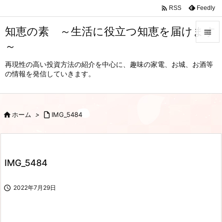

Feedly
RSS
知恵の素 ～生活に役立つ知恵を届けます

～

メニュ
再現性の高い投資方法の紹介を中心に、趣味の家電、お城、お酒等
の情報を発信していきます。

サイド

前へ

ホーム
>

IMG_5484

次へ

IMG_5484
検索

2022年7月29日