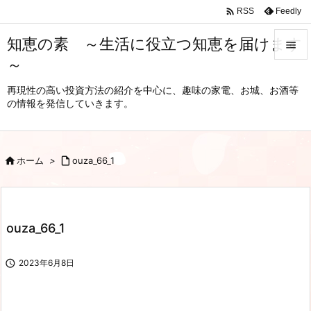

Feedly
RSS
知恵の素 ～生活に役立つ知恵を届けます

～

メニュ
再現性の高い投資方法の紹介を中心に、趣味の家電、お城、お酒等
の情報を発信していきます。

サイド

前へ

ホーム
>

ouza_66_1

次へ

ouza_66_1
検索

2023年6月8日