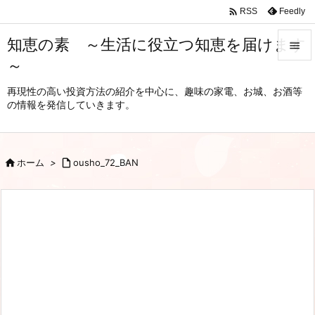

Feedly
RSS
知恵の素 ～生活に役立つ知恵を届けます

～

メニュ
再現性の高い投資方法の紹介を中心に、趣味の家電、お城、お酒等
の情報を発信していきます。

サイド

前へ

ホーム
>

ousho_72_BAN

次へ

検索