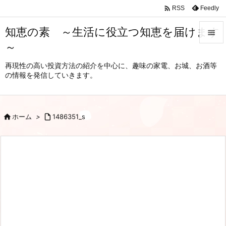

Feedly
RSS
知恵の素 ～生活に役立つ知恵を届けます

～

メニュ
再現性の高い投資方法の紹介を中心に、趣味の家電、お城、お酒等
の情報を発信していきます。

サイド

前へ

ホーム
>

1486351_s

次へ

検索