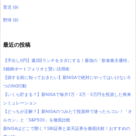
育児
(9)
野球
(8)
最近の投稿
【手出し0円】週2回ランチをタダにする！最強の「飲食株主優待」
5銘柄ポートフォリオと賢い活用術
【損する前に知っておきたい】新NISAで絶対にやってはいけない5
つのNG行動
【いくら貯まる？】新NISAで毎月1万・3万・5万円を投資した将来
シミュレーション
【どっちが正解？】新NISAのつみたて投資枠で迷ったらコレ！「オ
ルカン」と「S&P500」を徹底比較
新NISAはどこで開く？SBI証券と楽天証券を徹底比較！おすすめの