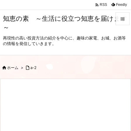

Feedly
RSS
知恵の素 ～生活に役立つ知恵を届けます

～

メニュ
再現性の高い投資方法の紹介を中心に、趣味の家電、お城、お酒等
の情報を発信していきます。

サイド

前へ

ホーム
>

a-2

次へ

検索