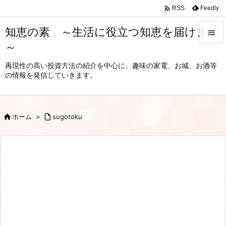

Feedly
RSS
知恵の素 ～生活に役立つ知恵を届けます

～

メニュ
再現性の高い投資方法の紹介を中心に、趣味の家電、お城、お酒等
の情報を発信していきます。

サイド

前へ

ホーム
>

sugotoku

次へ

検索