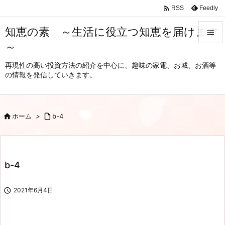

Feedly
RSS
知恵の素 ～生活に役立つ知恵を届けます

～

メニュ
再現性の高い投資方法の紹介を中心に、趣味の家電、お城、お酒等
の情報を発信していきます。

サイド

前へ

ホーム
>

b-4

次へ

b-4
検索

2021年6月4日