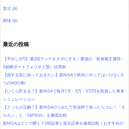
育児
(9)
野球
(8)
最近の投稿
【手出し0円】週2回ランチをタダにする！最強の「飲食株主優待」
5銘柄ポートフォリオと賢い活用術
【損する前に知っておきたい】新NISAで絶対にやってはいけない5
つのNG行動
【いくら貯まる？】新NISAで毎月1万・3万・5万円を投資した将来
シミュレーション
【どっちが正解？】新NISAのつみたて投資枠で迷ったらコレ！「オ
ルカン」と「S&P500」を徹底比較
新NISAはどこで開く？SBI証券と楽天証券を徹底比較！おすすめの