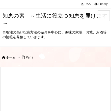

Feedly
RSS
知恵の素 ～生活に役立つ知恵を届けます

～

メニュ
再現性の高い投資方法の紹介を中心に、趣味の家電、お城、お酒等
の情報を発信していきます。

サイド

前へ

ホーム
>

Pana

次へ

検索