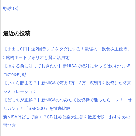
野球
(8)
最近の投稿
【手出し0円】週2回ランチをタダにする！最強の「飲食株主優待」
5銘柄ポートフォリオと賢い活用術
【損する前に知っておきたい】新NISAで絶対にやってはいけない5
つのNG行動
【いくら貯まる？】新NISAで毎月1万・3万・5万円を投資した将来
シミュレーション
【どっちが正解？】新NISAのつみたて投資枠で迷ったらコレ！「オ
ルカン」と「S&P500」を徹底比較
新NISAはどこで開く？SBI証券と楽天証券を徹底比較！おすすめの
選び方