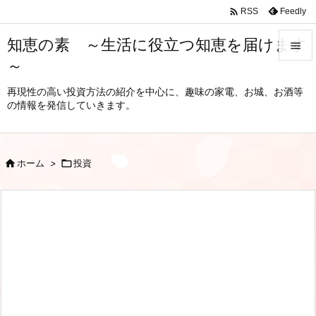

Feedly
RSS
知恵の素 ～生活に役立つ知恵を届けます

～

メニュ
再現性の高い投資方法の紹介を中心に、趣味の家電、お城、お酒等
の情報を発信していきます。

サイド

前へ

ホーム
>

投資

次へ

検索