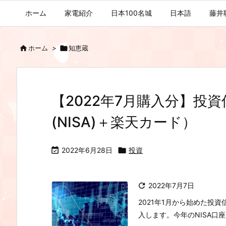
ホーム
家電紹介
日本100名城
日本語
藤井

ホーム
>

知恵蔵
【2022年7月購入分】投
(NISA)＋楽天カード）

2022年6月28日

投資

2022年7月7日
2021年1月から始めた投
入します。今年のNISA口