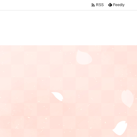

Feedly
RSS