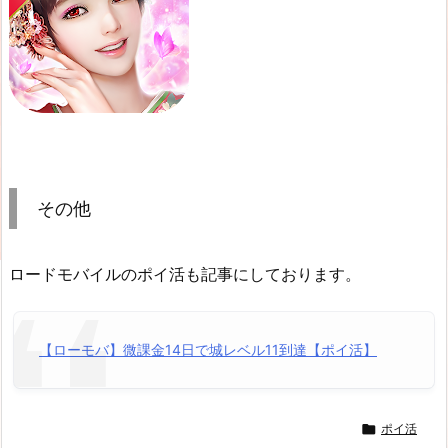
その他
ロードモバイルのポイ活も記事にしております。
【ローモバ】微課金14日で城レベル11到達【ポイ活】

ポイ活