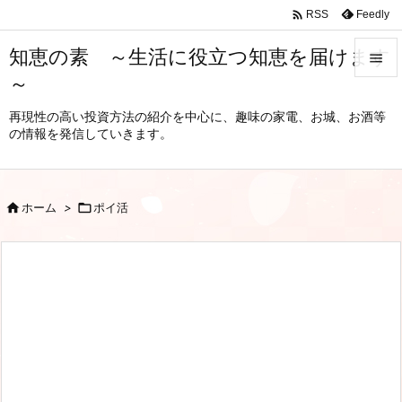

Feedly
RSS
知恵の素 ～生活に役立つ知恵を届けます

～

メニュ
再現性の高い投資方法の紹介を中心に、趣味の家電、お城、お酒等
の情報を発信していきます。

サイド

前へ

ホーム
>

ポイ活

次へ

検索