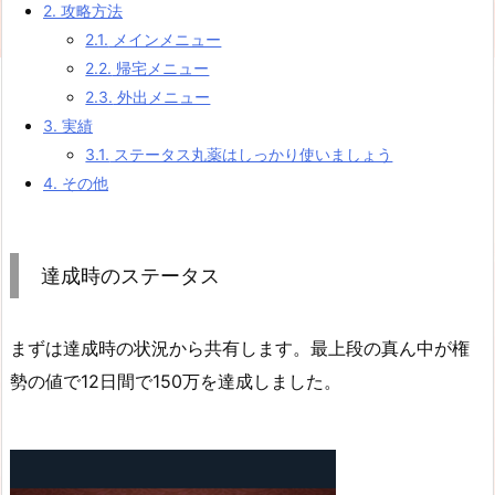
2.
攻略方法
2.1.
メインメニュー
2.2.
帰宅メニュー
2.3.
外出メニュー
3.
実績
3.1.
ステータス丸薬はしっかり使いましょう
4.
その他
達成時のステータス
まずは達成時の状況から共有します。最上段の真ん中が権
勢の値で12日間で150万を達成しました。