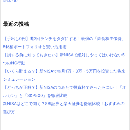
野球
(8)
最近の投稿
【手出し0円】週2回ランチをタダにする！最強の「飲食株主優待」
5銘柄ポートフォリオと賢い活用術
【損する前に知っておきたい】新NISAで絶対にやってはいけない5
つのNG行動
【いくら貯まる？】新NISAで毎月1万・3万・5万円を投資した将来
シミュレーション
【どっちが正解？】新NISAのつみたて投資枠で迷ったらコレ！「オ
ルカン」と「S&P500」を徹底比較
新NISAはどこで開く？SBI証券と楽天証券を徹底比較！おすすめの
選び方