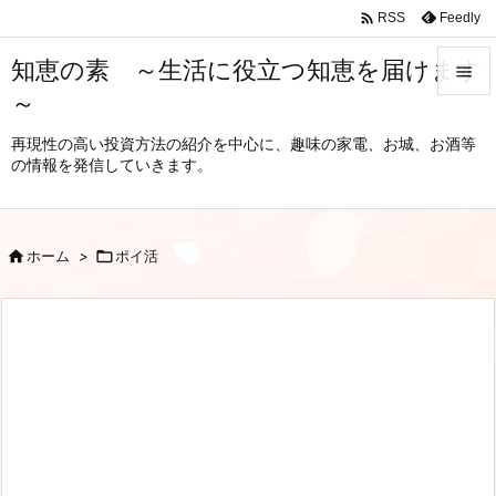

Feedly
RSS
知恵の素 ～生活に役立つ知恵を届けます

～

メニュ
再現性の高い投資方法の紹介を中心に、趣味の家電、お城、お酒等
の情報を発信していきます。

サイド

前へ

ホーム
>

ポイ活

次へ

検索