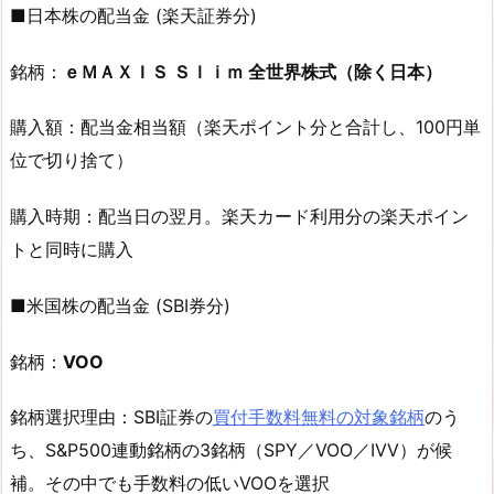
■日本株の配当金 (楽天証券分)
銘柄：
ｅＭＡＸＩＳ Ｓｌｉｍ 全世界株式（除く日本）
購入額：配当金相当額（楽天ポイント分と合計し、100円単
位で切り捨て）
購入時期：配当日の翌月。楽天カード利用分の楽天ポイン
トと同時に購入
■米国株の配当金 (SBI券分)
銘柄：
VOO
銘柄選択理由：SBI証券の
買付手数料無料の対象銘柄
のう
ち、S&P500連動銘柄の3銘柄（SPY／VOO／IVV）が候
補。その中でも手数料の低いVOOを選択