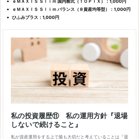
ｅＭＡＸＩＳ Ｓｌｉｍ 国内株式（ＴＯＰＩＸ）：1,000円
ｅＭＡＸＩＳ Ｓｌｉｍ バランス（８資産均等型）：1,000円
ひふみプラス：1,000円