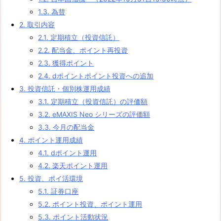
1.3.
為替
2.
取引内容
2.1.
定期積立（投資信託）
2.2.
配当金、ポイント再投資
2.3.
獲得ポイント
2.4.
dポイントポイント投資への追加
3.
投資信託・個別株運用成績
3.1.
定期積立（投資信託）の評価額
3.2.
eMAXIS Neo シリーズの評価額
3.3.
今月の配当金
4.
ポイント運用成績
4.1.
dポイント運用
4.2.
楽天ポイント運用
5.
投資、ポイ活環境
5.1.
証券口座
5.2.
ポイント投資、ポイント運用
5.3.
ポイント活動状況