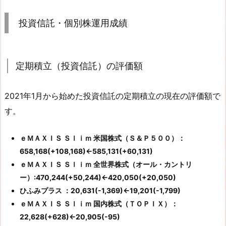
投資信託・個別株運用成績
定期積立（投資信託）の評価額
2021年1月から始めた投資信託の定期積立の現在の評価額で
す。
ｅＭＡＸＩＳ Ｓｌｉｍ 米国株式（Ｓ＆Ｐ５００）：
658,168(+108,168)←585,131(+60,131)
ｅＭＡＸＩＳ Ｓｌｉｍ 全世界株式（オール・カントリ
ー）:470,244(+50,244)←420,050(+20,050)
ひふみプラス ：20,631(-1,369)←19,201(-1,799)
ｅＭＡＸＩＳ Ｓｌｉｍ 国内株式（ＴＯＰＩＸ）：
22,628(+628)←20,905(-95)