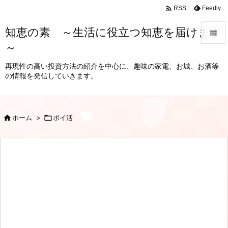

Feedly
RSS
知恵の素 ～生活に役立つ知恵を届けます

～

メニュ
再現性の高い投資方法の紹介を中心に、趣味の家電、お城、お酒等
の情報を発信していきます。

サイド

前へ

ホーム
>

ポイ活

次へ

検索