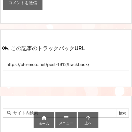

この記事のトラックバックURL



メニュー
上へ
ホーム