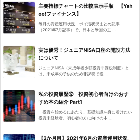
主要指標チャートの比較表示手順 【Yah
oo!ファイナンス】
毎月の資産運用状況、ポイ活状況まとめ記事
（2021年7月記事）で、日本と米国の主 ...
実は優秀！ジュニアNISA口座の開設方法
について
ジュニアNISA（未成年者少額投資非課税制度）と
は、未成年の子供のため非課税で投 ...
私の投資履歴⑫ 投資初心者向けのおす
すめ本の紹介 Part1
投資を始めるにあたり、基礎知識を身に着けたい
投資未経験者、初心者の方に向けの本 ...
【2か月目】2021年6月の資産運用状況、