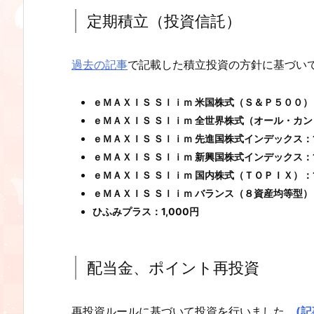
定期積立（投資信託）
過去の記事
で記載した積立投資の方針に基づい
ｅＭＡＸＩＳ Ｓｌｉｍ 米国株式（Ｓ＆Ｐ５００）：
ｅＭＡＸＩＳ Ｓｌｉｍ 全世界株式（オール・カント
ｅＭＡＸＩＳ Ｓｌｉｍ 先進国株式インデックス：1
ｅＭＡＸＩＳ Ｓｌｉｍ 新興国株式インデックス：1
ｅＭＡＸＩＳ Ｓｌｉｍ 国内株式（ＴＯＰＩＸ）：1
ｅＭＡＸＩＳ Ｓｌｉｍ バランス（８資産均等型）：
ひふみプラス：1,000円
配当金、ポイント再投資
再投資ルールに基づいて投資を行いました。
(記