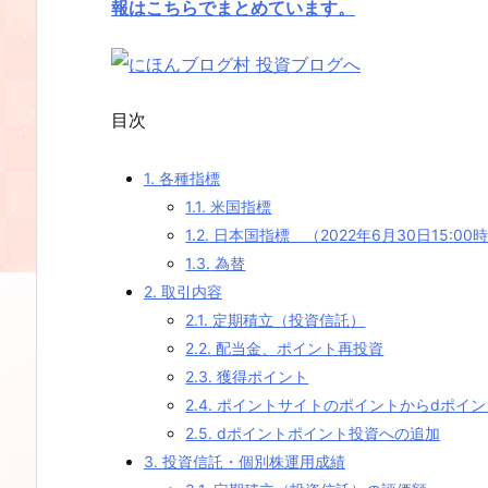
報はこちらでまとめています。
目次
1.
各種指標
1.1.
米国指標
1.2.
日本国指標 （2022年6月30日15:00
1.3.
為替
2.
取引内容
2.1.
定期積立（投資信託）
2.2.
配当金、ポイント再投資
2.3.
獲得ポイント
2.4.
ポイントサイトのポイントからdポイン
2.5.
dポイントポイント投資への追加
3.
投資信託・個別株運用成績