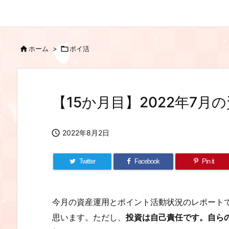

ホーム
>

ポイ活
【15か月目】2022年7

2022年8月2日
Twitter
Facebook
Pin it
今月の資産運用とポイント活動状況のレポート
思います。ただし、
投資は自己責任です。自ら