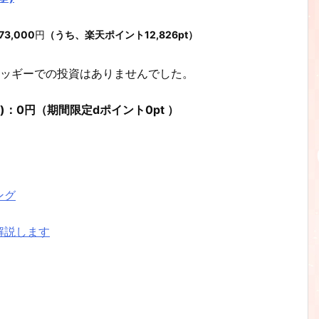
73,000
円
（うち、楽天ポイント
12,826
pt）
ロッギーでの投資はありませんでした。
H有)：0円（期間限定dポイント0pt ）
ング
解説します