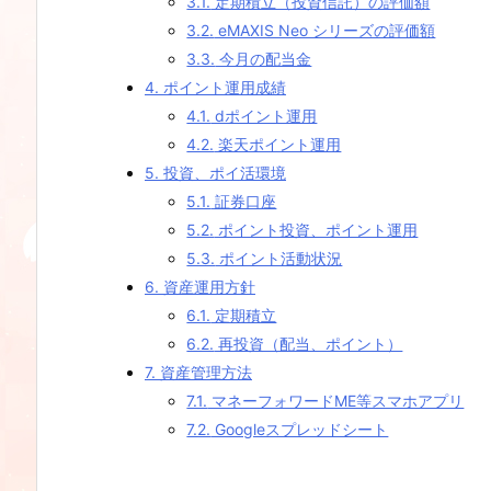
3.1.
定期積立（投資信託）の評価額
3.2.
eMAXIS Neo シリーズの評価額
3.3.
今月の配当金
4.
ポイント運用成績
4.1.
dポイント運用
4.2.
楽天ポイント運用
5.
投資、ポイ活環境
5.1.
証券口座
5.2.
ポイント投資、ポイント運用
5.3.
ポイント活動状況
6.
資産運用方針
6.1.
定期積立
6.2.
再投資（配当、ポイント）
7.
資産管理方法
7.1.
マネーフォワードME等スマホアプリ
7.2.
Googleスプレッドシート