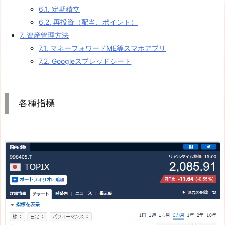
6.1.
定期積立
6.2.
再投資（配当、ポイント）
7.
資産管理方法
7.1.
マネーフォワードME等スマホアプリ
7.2.
Googleスプレッドシート
各種指標