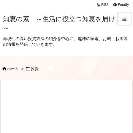

Feedly
RSS
知恵の素 ～生活に役立つ知恵を届けます

～

メニュ
再現性の高い投資方法の紹介を中心に、趣味の家電、お城、お酒等
の情報を発信していきます。

サイド

前へ

ホーム
>

投資

次へ

検索