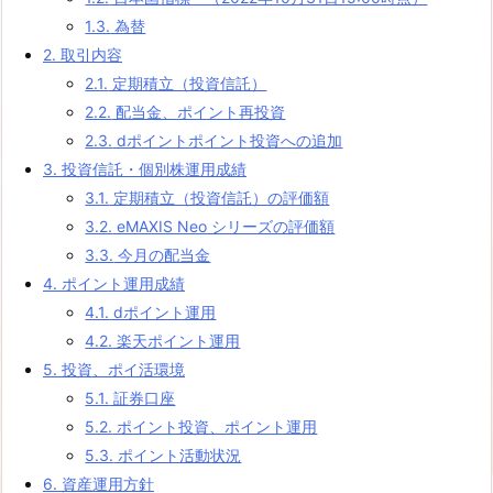
1.3.
為替
2.
取引内容
2.1.
定期積立（投資信託）
2.2.
配当金、ポイント再投資
2.3.
dポイントポイント投資への追加
3.
投資信託・個別株運用成績
3.1.
定期積立（投資信託）の評価額
3.2.
eMAXIS Neo シリーズの評価額
3.3.
今月の配当金
4.
ポイント運用成績
4.1.
dポイント運用
4.2.
楽天ポイント運用
5.
投資、ポイ活環境
5.1.
証券口座
5.2.
ポイント投資、ポイント運用
5.3.
ポイント活動状況
6.
資産運用方針