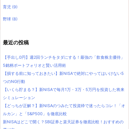
育児
(9)
野球
(8)
最近の投稿
【手出し0円】週2回ランチをタダにする！最強の「飲食株主優待」
5銘柄ポートフォリオと賢い活用術
【損する前に知っておきたい】新NISAで絶対にやってはいけない5
つのNG行動
【いくら貯まる？】新NISAで毎月1万・3万・5万円を投資した将来
シミュレーション
【どっちが正解？】新NISAのつみたて投資枠で迷ったらコレ！「オ
ルカン」と「S&P500」を徹底比較
新NISAはどこで開く？SBI証券と楽天証券を徹底比較！おすすめの