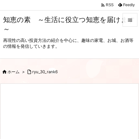

Feedly
RSS
知恵の素 ～生活に役立つ知恵を届けます

～

メニュ
再現性の高い投資方法の紹介を中心に、趣味の家電、お城、お酒等
の情報を発信していきます。

サイド

前へ

ホーム
>

ryu_30_rank6

次へ

検索