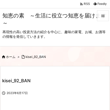

Feedly
RSS
知恵の素 ～生活に役立つ知恵を届けます

～

メニュ
再現性の高い投資方法の紹介を中心に、趣味の家電、お城、お酒等
の情報を発信していきます。

サイド

前へ

ホーム
>

kisei_92_BAN

次へ

kisei_92_BAN
検索

2023年6月17日