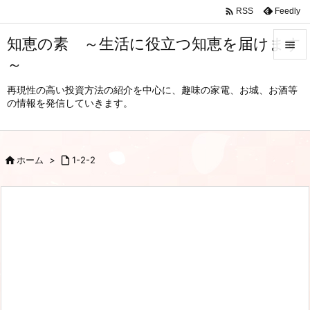

Feedly
RSS
知恵の素 ～生活に役立つ知恵を届けます

～

メニュ
再現性の高い投資方法の紹介を中心に、趣味の家電、お城、お酒等
の情報を発信していきます。

サイド

前へ

ホーム
>

1-2-2

次へ

検索