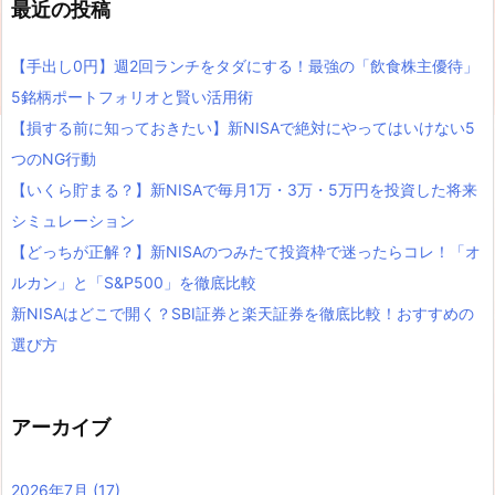
最近の投稿
【手出し0円】週2回ランチをタダにする！最強の「飲食株主優待」
5銘柄ポートフォリオと賢い活用術
【損する前に知っておきたい】新NISAで絶対にやってはいけない5
つのNG行動
【いくら貯まる？】新NISAで毎月1万・3万・5万円を投資した将来
シミュレーション
【どっちが正解？】新NISAのつみたて投資枠で迷ったらコレ！「オ
ルカン」と「S&P500」を徹底比較
新NISAはどこで開く？SBI証券と楽天証券を徹底比較！おすすめの
選び方
アーカイブ
2026年7月
(17)