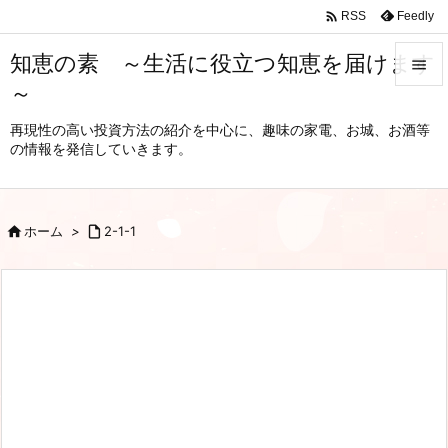

Feedly
RSS
知恵の素 ～生活に役立つ知恵を届けます

～

メニュ
再現性の高い投資方法の紹介を中心に、趣味の家電、お城、お酒等
の情報を発信していきます。

サイド

前へ

ホーム
>

2-1-1

次へ

検索