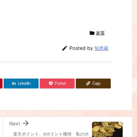

家電

Posted by
知恵蔵
LinkedIn
Pocket
Copy

Next
楽天ポイント、dポイント獲得 私のポ