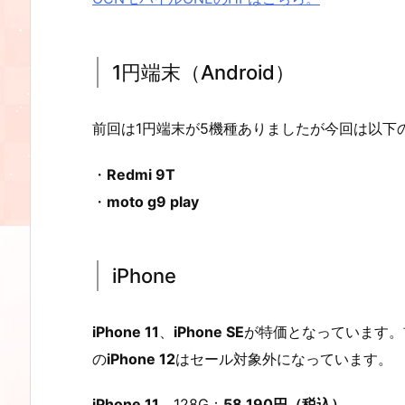
1円端末（Android）
前回は1円端末が5機種ありましたが今回は以下
・
Redmi 9T
・
moto g9 play
iPhone
iPhone 11
、
iPhone SE
が特価となっています。
の
iPhone 12
はセール対象外になっています。
iPhone 11
128G：
58,190円（税込）