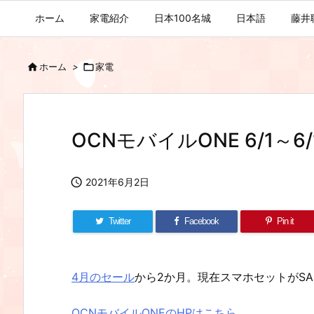
ホーム
家電紹介
日本100名城
日本語
藤井

ホーム
>

家電
OCNモバイルONE 6/1～6

2021年6月2日
Twitter
Facebook
Pin it
4月のセール
から2か月。現在スマホセットがSA
OCNモバイルONEのHPはこちら。