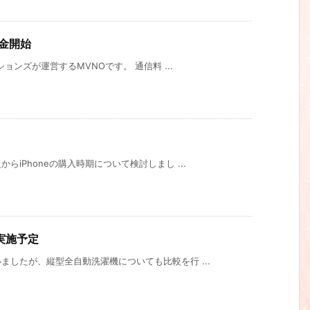
料金開始
ョンズが運営するMVNOです。 通信料 ...
iPhoneの購入時期について検討しまし ...
実施予定
したが、縦型全自動洗濯機についても比較を行 ...