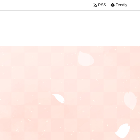

Feedly
RSS