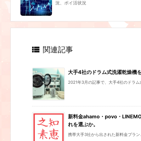
況、ポイ活状況

関連記事
大手4社のドラム式洗濯乾燥機
2021年3月の記事で、大手4社のドラム
新料金ahamo・povo・LINEMO
れを選ぶか。
携帯大手3社から出された新料金プランと