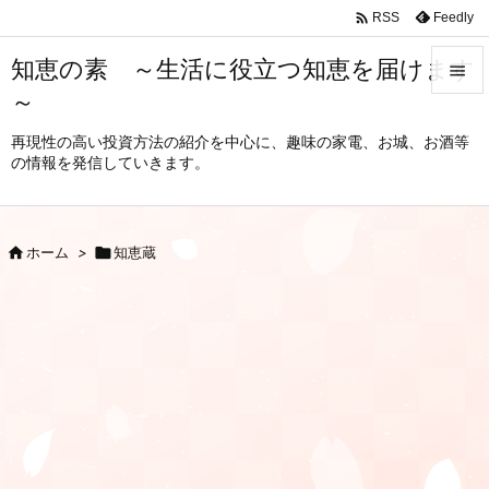

Feedly
RSS
知恵の素 ～生活に役立つ知恵を届けます

～

メニュ
再現性の高い投資方法の紹介を中心に、趣味の家電、お城、お酒等
の情報を発信していきます。

サイド

前へ

ホーム
>

知恵蔵

次へ

検索