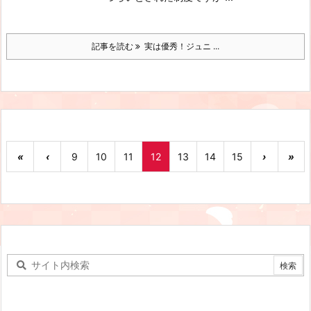
記事を読む
実は優秀！ジュニ ...
«
‹
9
10
11
12
13
14
15
›
»